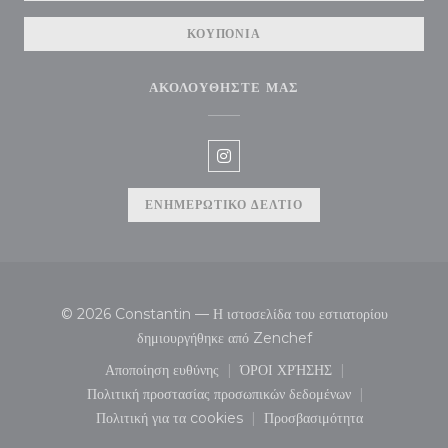
ΚΟΥΠΌΝΙΑ
ΑΚΟΛΟΥΘΉΣΤΕ ΜΑΣ
Instagram ((ανοίγει σε νέο παρά
ΕΝΗΜΕΡΩΤΙΚΌ ΔΕΛΤΊΟ
© 2026 Constantin — Η ιστοσελίδα του εστιατορίου
((ανοίγει σε νέο παράθυ
δημιουργήθηκε από
Zenchef
Αποποίηση ευθύνης
ΌΡΟΙ ΧΡΉΣΗΣ
((ανοίγει σε νέο παράθυρο))
((ανοίγει σε νέο παράθυρο
Πολιτική προστασίας προσωπικών δεδομένων
((ανοίγει σε νέο παράθυρο))
Πολιτική για τα cookies
Προσβασιμότητα
((ανοίγει σε νέο παράθυρο))
((ανοίγει σε νέο παράθυ