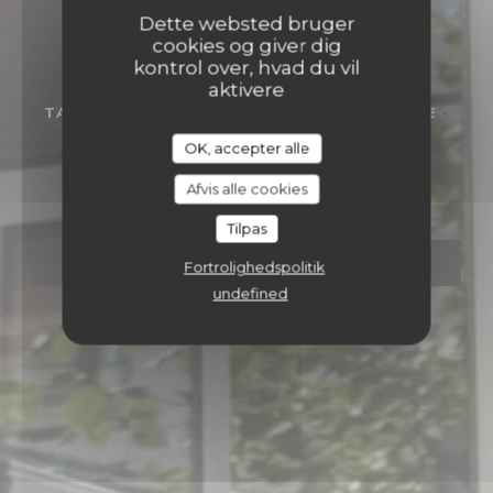
Dette websted bruger
cookies og giver dig
kontrol over, hvad du vil
aktivere
TABLE BISTRONOMIQUE FRANCO-ITALIENNE
•
KNOKKE-HEIST
OK, accepter alle
CONSTANTIN
Constantin
Afvis alle cookies
Tilpas
BOOK ET BORD
Fortrolighedspolitik
undefined