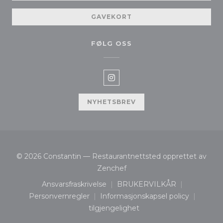
GAVEKORT
FØLG OSS
Instagram ((åpner i et nytt v
NYHETSBREV
© 2026 Constantin — Restaurantnettsted opprettet av
((åpner i et nytt vindu))
Zenchef
Ansvarsfraskrivelse
BRUKERVILKÅR
((åpner i et nytt vindu))
((åpner i et nytt vind
Personvernregler
Informasjonskapsel policy
((åpner i et nytt vindu))
((åpner i et nytt vindu
tilgjengelighet
((åpner i et nytt vindu))