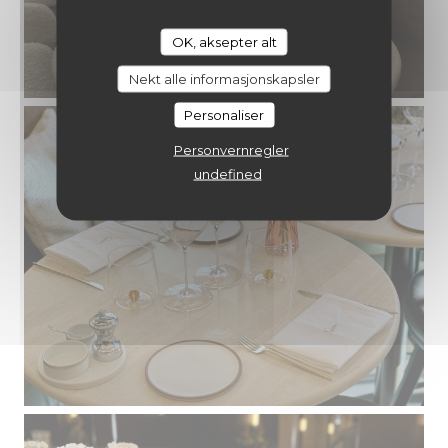
OK, aksepter alt
CONSTANTIN
Nekt alle informasjonskapsler
Personaliser
Personvernregler
undefined