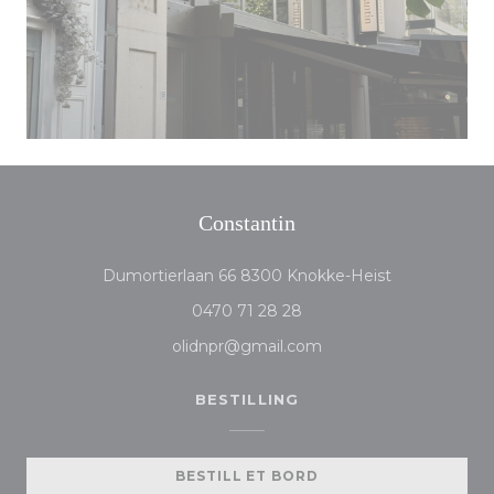
Constantin
((åpner i et n
Dumortierlaan 66 8300 Knokke-Heist
0470 71 28 28
olidnpr@gmail.com
BESTILLING
BESTILL ET BORD