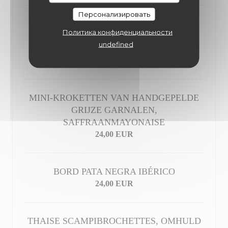
Персонализировать
WAGYU-BALLETJES, TAPAS VERSE
Политика конфиденциальности
TOMATENSAUS, BASILICUM,
undefined
PARMEZAAN
20,00 EUR
MINI-KROKETTEN VAN HANDGEPELDE
GRIJZE GARNALEN,
SAFFRAANMAYONAISE
24,00 EUR
BORD PATA NEGRA IBÉRICO
24,00 EUR
THAISE SCAMPIBROCHETTES, OMHULD